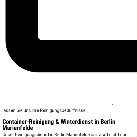
Unterhaltsreinigung - Fenster- & Glasreinigung -
Hotelreinigung & Housekeeping - Kita-Reinigung -
Schulreinigung - Aufgangsreinigung &
Treppenhausreinigung in Berlin Marienfelde
Unser Reinigungsservice in Berlin Marienfelde bietet eine Vielzahl
von Dienstleistungen an, darunter Unterhaltsreinigung, Fenster- &
Glasreinigung, Hotelreinigung & Housekeeping, Kita-Reinigung,
Schulreinigung sowie Aufgangsreinigung & Treppenhausreinigung
in Berlin Marienfelde. Mit unserem engagierten Team und
professionellen Reinigungsmitteln sorgen wir für Sauberkeit und
Hygiene in verschiedenen Einrichtungen. Von Büros über Hotels bis
hin zu Schulen und Kindertagesstätten – wir stehen Ihnen mit
maßgeschneiderten Reinigungslösungen zur Verfügung.
Kontaktieren Sie uns noch heute für ein individuelles Angebot und
lassen Sie uns Ihre Reinigungsbedürfnisse
Container-Reinigung & Winterdienst in Berlin
Marienfelde
Unser Reinigungsdienst in Berlin Marienfelde umfasst nicht nur