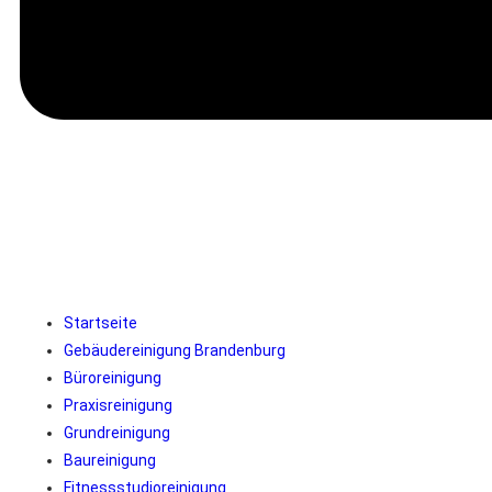
Alles aus einer Hand
Professionelle Reinigung in Berlin Marienfelde
Als Reinigungsfirma in Berlin Marienfelde bieten wir eine breite
Palette von Reinigungsdienstleistungen für Wohn- und
Geschäftsgebäude an. Unser engagiertes Team von
Reinigungsexperten garantiert Ihnen eine gründliche und
professionelle Reinigung, die Ihren Ansprüchen gerecht wird. Von
der Reinigung von Büros, Praxen, Hotels, Geschäften und Schulen
bis hin zur Unterhaltsreinigung von Treppenhäusern und
Gemeinschaftsräumen sind wir Ihr zuverlässiger Partner.
Startseite
Wir legen großen Wert auf Qualität und Kundenzufriedenheit. Daher
Gebäudereinigung Brandenburg
verwenden wir nur hochwertige Reinigungsmittel und modernste
Büroreinigung
Ausrüstung, um optimale Ergebnisse zu erzielen. Unser Ziel ist es,
Praxisreinigung
eine saubere und hygienische Umgebung zu schaffen, in der sich
Grundreinigung
Ihre Mitarbeiter, Kunden und Bewohner wohl fühlen.
Baureinigung
Fitnessstudioreinigung