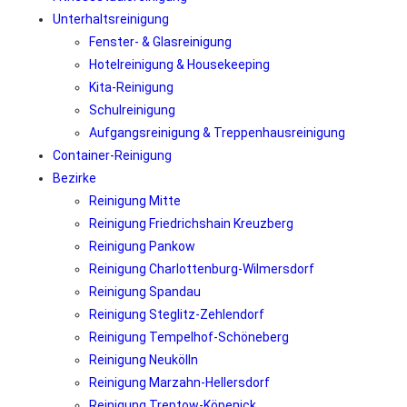
Egal, ob Sie eine regelmäßige Reinigung in Berlin Marienfelde oder
Unterhaltsreinigung
eine einmalige Grundreinigung benötigen, wir stehen Ihnen mit
Fenster- & Glasreinigung
maßgeschneiderten Reinigungslösungen zur Verfügung.
Hotelreinigung & Housekeeping
Kontaktieren Sie uns noch heute, um mehr über unsere
Kita-Reinigung
Dienstleistungen zu erfahren und ein individuelles Angebot für Ihre
Schulreinigung
Reinigungsbedürfnisse in Berlin Marienfelde zu erhalten.
Aufgangsreinigung & Treppenhausreinigung
Container-Reinigung
Bezirke
Reinigung Mitte
Reinigung Friedrichshain Kreuzberg
Reinigung Pankow
Reinigung Charlottenburg-Wilmersdorf
Reinigung Spandau
Reinigung Steglitz-Zehlendorf
Reinigung Tempelhof-Schöneberg
Reinigung Neukölln
Reinigung Marzahn-Hellersdorf
Reinigung Treptow-Köpenick